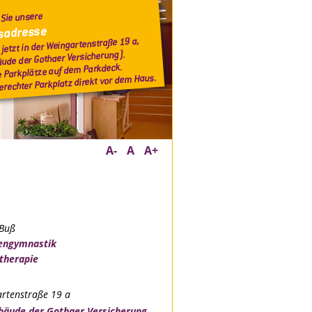
A-
A
A+
 Buß
engymnastik
therapie
rtenstraße 19 a
bäude der Gothaer Versicherung